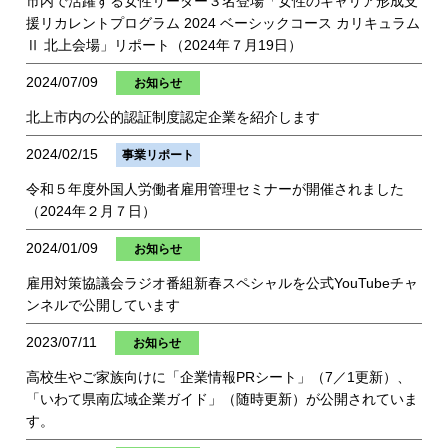
市内で活躍する女性リーダー３名登場「女性のキャリア形成支
援リカレントプログラム 2024 ベーシックコース カリキュラム
Ⅱ 北上会場」リポート（2024年７月19日）
2024/07/09
お知らせ
北上市内の公的認証制度認定企業を紹介します
2024/02/15
事業リポート
令和５年度外国人労働者雇用管理セミナーが開催されました
（2024年２月７日）
2024/01/09
お知らせ
雇用対策協議会ラジオ番組新春スペシャルを公式YouTubeチャ
ンネルで公開しています
2023/07/11
お知らせ
高校生やご家族向けに「企業情報PRシート」（7／1更新）、
「いわて県南広域企業ガイド」（随時更新）が公開されていま
す。